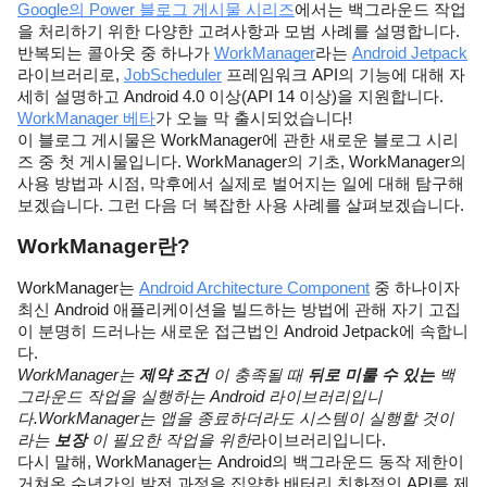
Google의 Power 블로그 게시물 시리즈
에서는 백그라운드 작업
을 처리하기 위한 다양한 고려사항과 모범 사례를 설명합니다. 
반복되는 콜아웃 중 하나가 
WorkManager
라는 
Android Jetpack
라이브러리로, 
JobScheduler
 프레임워크 API의 기능에 대해 자
세히 설명하고 Android 4.0 이상(API 14 이상)을 지원합니다. 
WorkManager 베타
가 오늘 막 출시되었습니다!
이 블로그 게시물은 WorkManager에 관한 새로운 블로그 시리
즈 중 첫 게시물입니다. WorkManager의 기초, WorkManager의 
사용 방법과 시점, 막후에서 실제로 벌어지는 일에 대해 탐구해
보겠습니다. 그런 다음 더 복잡한 사용 사례를 살펴보겠습니다.
WorkManager란?
WorkManager는 
Android Architecture Component
 중 하나이자 
최신 Android 애플리케이션을 빌드하는 방법에 관해 자기 고집
이 분명히 드러나는 새로운 접근법인 Android Jetpack에 속합니
다.
WorkManager는 
제약 조건
 이 충족될 때 
뒤로 미룰 수 있는
 백
그라운드 작업을 실행하는 Android 라이브러리입니
다.WorkManager는 앱을 종료하더라도 시스템이 실행할 것이
라는 
보장
 이 필요한 작업을 위한
라이브러리입니다.
다시 말해, WorkManager는 Android의 백그라운드 동작 제한이 
거쳐온 수년간의 발전 과정을 집약한 배터리 친화적인 API를 제