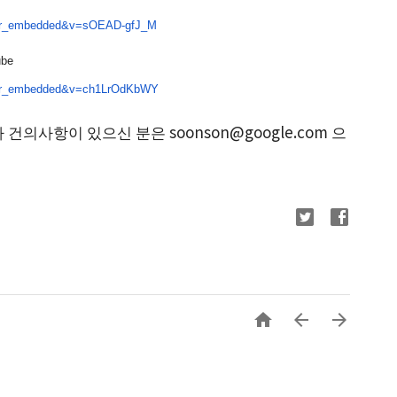
er_embedded&
v=sOEAD-gfJ_M
ube
er_embedded&
v=ch1LrOdKbWY
건의사항이 있으신 분은 soonson@google.com 으


