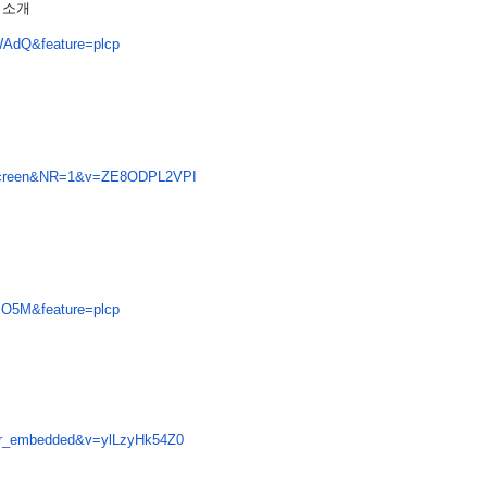
PI 소개
AdQ&feature=
plcp
screen&NR=1&
v=ZE8ODPL2VPI
O5M&feature=
plcp
er_embedded&
v=ylLzyHk54Z0