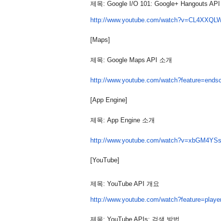
제목:
Google I/O 101: Google+ Hangouts A
http://www.youtube.com/
watch?v=CL4XXQLW
[Maps]
제목:
 Google Maps API 소개
http://www.youtube.com/
watch?feature=end
[App Engine]
제목:
App Engine 소개
http://www.youtube.com/
watch?v=xbGM4YSs
[YouTube]
제목: YouTube API 개요
http://www.youtube.com/
watch?feature=play
제목: YouTube APIs: 검색 방법