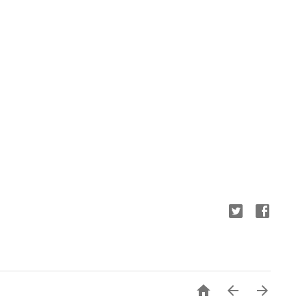


