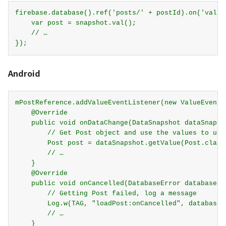
firebase.database().ref('posts/' + postId).on('value
    var post = snapshot.val();

    // …

Android
mPostReference.addValueEventListener(new ValueEventLi
    @Override

    public void onDataChange(DataSnapshot dataSnapsho
        // Get Post object and use the values to upda
        Post post = dataSnapshot.getValue(Post.class)
        // …

    }

    @Override

    public void onCancelled(DatabaseError databaseErr
        // Getting Post failed, log a message

        Log.w(TAG, "loadPost:onCancelled", databaseE
        // …

    }
