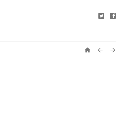


