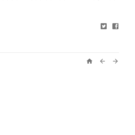


