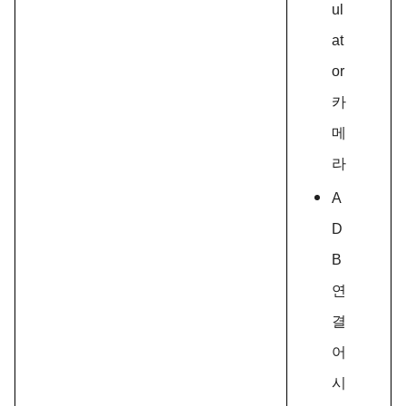
ul
at
or
카
메
라
A
D
B
연
결
어
시