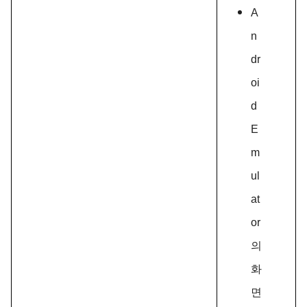
A
n
dr
oi
d
E
m
ul
at
or
의
화
면