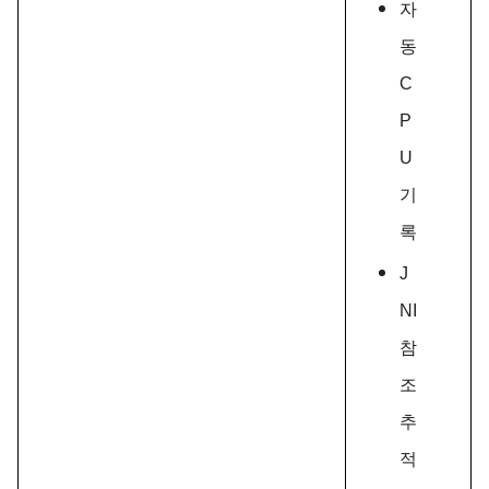
자
동
C
P
U
기
록
J
NI
참
조
추
적