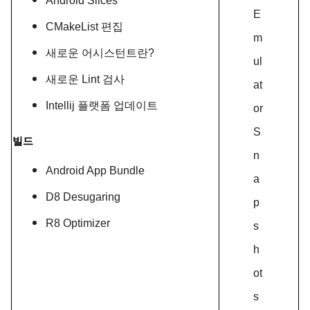
Android Slices
E
CMakeList 편집
m
새로운 어시스턴트란?
ul
새로운 Lint 검사
at
Intellij 플랫폼 업데이트
or
S
빌드
n
Android App Bundle
a
D8 Desugaring
p
R8 Optimizer
s
h
ot
s