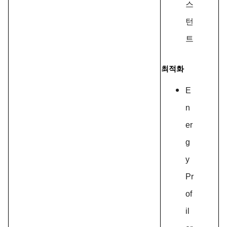
스
턴
트
최적화
E
n
er
g
y
Pr
of
il