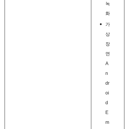
녹
화
가
상
장
면
A
n
dr
oi
d
E
m