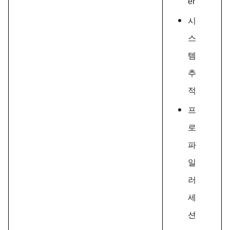
er
시
스
템
추
적
프
로
파
일
러
세
션