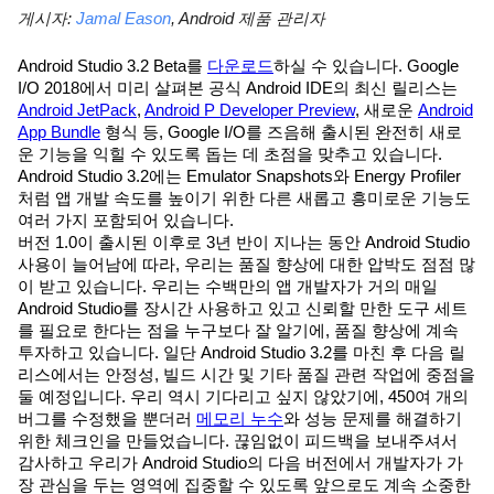
게시자:
Jamal Eason
, Android 제품 관리자
Android Studio 3.2 Beta를
다운로드
하실 수 있습니다. Google
I/O 2018에서 미리 살펴본 공식 Android IDE의 최신 릴리스는
Android JetPack
,
Android P Developer Preview
, 새로운
Android
App Bundle
형식 등, Google I/O를 즈음해 출시된 완전히 새로
운 기능을 익힐 수 있도록 돕는 데 초점을 맞추고 있습니다.
Android Studio 3.2에는 Emulator Snapshots와 Energy Profiler
처럼 앱 개발 속도를 높이기 위한 다른 새롭고 흥미로운 기능도
여러 가지 포함되어 있습니다.
버전 1.0이 출시된 이후로 3년 반이 지나는 동안 Android Studio
사용이 늘어남에 따라, 우리는 품질 향상에 대한 압박도 점점 많
이 받고 있습니다. 우리는 수백만의 앱 개발자가 거의 매일
Android Studio를 장시간 사용하고 있고 신뢰할 만한 도구 세트
를 필요로 한다는 점을 누구보다 잘 알기에, 품질 향상에 계속
투자하고 있습니다. 일단 Android Studio 3.2를 마친 후 다음 릴
리스에서는 안정성, 빌드 시간 및 기타 품질 관련 작업에 중점을
둘 예정입니다. 우리 역시 기다리고 싶지 않았기에, 450여 개의
버그를 수정했을 뿐더러
메모리 누수
와 성능 문제를 해결하기
위한 체크인을 만들었습니다. 끊임없이 피드백을 보내주셔서
감사하고 우리가 Android Studio의 다음 버전에서 개발자가 가
장 관심을 두는 영역에 집중할 수 있도록 앞으로도 계속 소중한