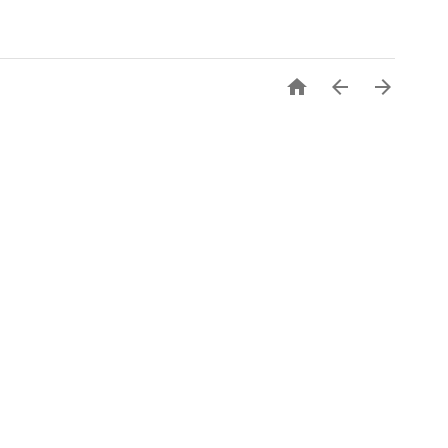


