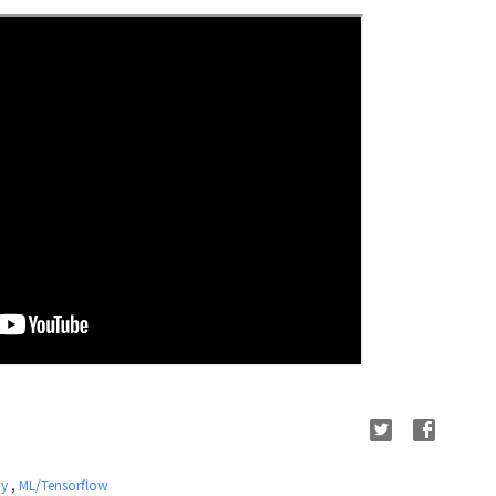
ay
,
ML/Tensorflow