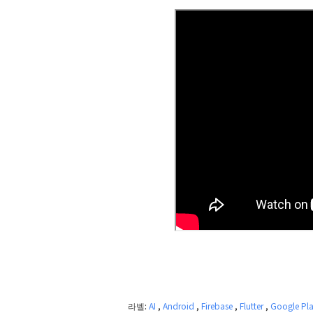
라벨:
AI
,
Android
,
Firebase
,
Flutter
,
Google Pl