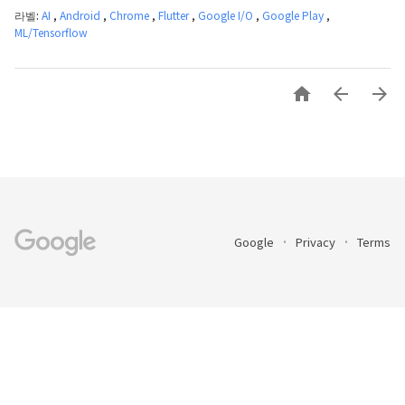
라벨:
AI
,
Android
,
Chrome
,
Flutter
,
Google I/O
,
Google Play
,
ML/Tensorflow



Google
Privacy
Terms