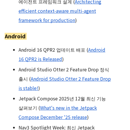
에이전트 프레임워크 설계 (
Architecting
efficient context-aware multi-agent
framework for production
)
Android
Android 16 QPR2 업데이트 배포 (
Android
16 QPR2 is Released
)
Android Studio Otter 2 Feature Drop 정식
출시 (
Android Studio Otter 2 Feature Drop
is stable!
)
Jetpack Compose 2025년 12월 최신 기능
살펴보기 (
What's new in the Jetpack
Compose December '25 release
)
Nav3 Spotlight Week: 최신 Jetpack