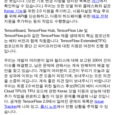
는 뜻입니다. (모든 기호 변경 사항을 정리한 목록은
여기
에서
확인하실 수 있습니다.) 우리는 또한 모델 하위 클래스화와 같은
Keras 기능
을 위한 2.0 지원을 추가하고, 사용자설정 학습 루프
를 위해 API를 단순화하고, 다종의 하드웨어를 위한
배포 전략
지원을 추가하는 등의 작업도 수행했습니다.
TensorBoard, TensorFlow Hub, TensorFlow Lite 및
TensorFlow.js와 같은 TensorFlow 제품 생태계의 핵심 컴포넌트
는 베타 버전과 함께 작동합니다. TensorFlow Extended(TFX)
컴포넌트와 종단 간 파이프라인에 대한 지원은 여전히 진행 중
입니다.
우리는 개발자 여러분이 알파 릴리스에 대해 보고된 100여 건의
이슈를 해결했고, 남은 문제에 관해서는 계속 반복하며 해결 방
안을 찾고 있습니다. 개발자 여러분의 고견이 우리가 오늘과 같
은 성과에 이르는 데 큰 도움이 되었기에, 보내주시는 모든 의견
을 소중히 여깁니다. 계속 좋은 의견 많이 보내주시기 바랍니다!
우리는 최종 2.0 버전을 위한 릴리스 후보(RC)와 베타 사이에서
Cloud TPU와 TPU 포드에 관한 Keras 모델 지원과 성능에 대한
추가 작업을 완료하고 훨씬 더 많은 문제를 해결해 나갈 것입니
다. 공개된 TensorFlow 2.0에서 알려진 문제의 목록은
Issue
Tracker
에 나와 있고,
출시 노트
에서 진행 상황을 추적할 수 있
습니다.