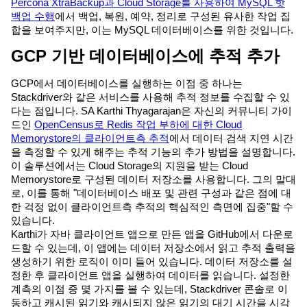
Percona XtraBackup과 Cloud Storage를 사용하여 MySQL 핫
백업 수행
에서 백업, 복원, 예약, 정리로 구성된 유사한 작업 집
합을 보여주지만, 이는 MySQL 데이터베이스를 위한 것입니다.
GCP 기반 데이터베이스에 추적 추가
GCP에서 데이터베이스를 실행하는 이점 중 하나는
Stackdriver와 같은 서비스를 사용해 추적 정보를 수집할 수 있
다는 점입니다. SA Karthi Thyagarajan은 자신의 커뮤니티 가이
드인
OpenCensus로 Redis 작업 부하에 대한 Cloud
Memorystore의 클라이언트측 추적
에서 데이터 검색 지연 시간
을 측정할 수 있게 해주는 추적 기능의 추가 방법을 설명합니다.
이 솔루션에서는 Cloud Storage의 지원을 받는 Cloud
Memorystore로 구성된 데이터 저장소를 사용합니다. 그의 말대
로, 이를 통해 "데이터베이스 배포 및 관련 구성과 같은 점에 대
한 걱정 없이 클라이언트측 추적의 핵심적인 측면에 집중"할 수
있습니다.
Karthi가 자바 클라이언트 앱으로 만든 앱을 GitHub에서 다운로
드할 수 있는데, 이 앱에는 데이터 저장소에서 읽고 추적 출력을
생성하기 위한 로직이 이미 들어 있습니다. 데이터 저장소를 설
정한 후 클라이언트 앱을 실행하여 데이터를 읽습니다. 설정한
계측의 이점 중 몇 가지를 볼 수 있는데, Stackdriver 콘솔로 이
동하고 캐시된 읽기와 캐시되지 않은 읽기의 대기 시간을 시각