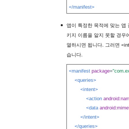
</manifest>
앱이 특정한 목적에 맞는 앱 
키지 이름을 알지 못할 경우
열하시면 됩니다. 그러면 <inte
습니다.
<manifest
package
=
"com.e
<queries>
<intent>
<action
android:na
<data
android:mim
</intent>
</queries>