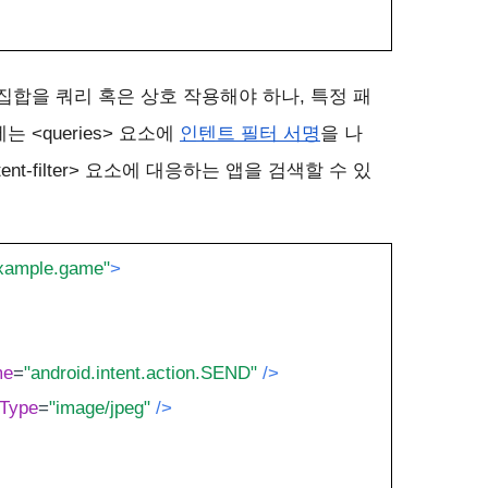
집합을 쿼리 혹은 상호 작용해야 하나, 특정 패
에는 
<queries>
 요소에 
인텐트 필터 서명
을 나
nt-filter> 요소에 대응하는 앱을 검색할 수 있
xample.game"
>
me
=
"android.intent.action.SEND"
/>
eType
=
"image/jpeg"
/>