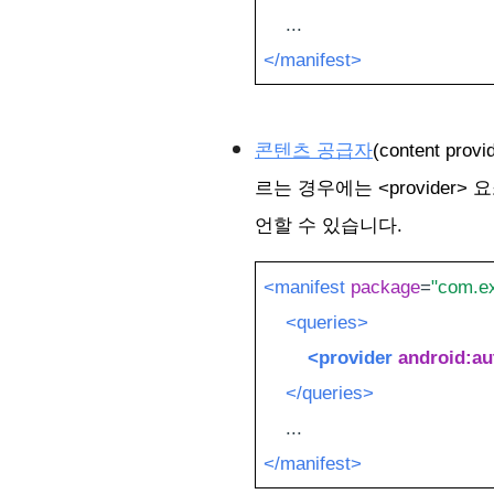
    ...
</manifest>
콘텐츠 공급자
(content p
르는 경우에는 
<provider>
 요
언할 수 있습니다.
<manifest
package
=
"com.ex
<queries>
<provider
android:au
</queries>
    ...
</manifest>