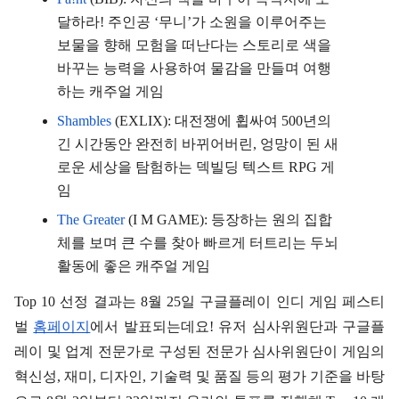
달하라! 주인공 ‘무니’가 소원을 이루어주는
보물을 향해 모험을 떠난다는 스토리로 색을
바꾸는 능력을 사용하여 물감을 만들며 여행
하는 캐주얼 게임
Shambles
(EXLIX): 대전쟁에 휩싸여 500년의
긴 시간동안 완전히 바뀌어버린, 엉망이 된 새
로운 세상을 탐험하는 덱빌딩 텍스트 RPG 게
임
The Greater
(I M GAME): 등장하는 원의 집합
체를 보며 큰 수를 찾아 빠르게 터트리는 두뇌
활동에 좋은 캐주얼 게임
Top 10 선정 결과는 8월 25일 구글플레이 인디 게임 페스티
벌
홈페이지
에서 발표되는데요! 유저 심사위원단과 구글플
레이 및 업계 전문가로 구성된 전문가 심사위원단이 게임의
혁신성, 재미, 디자인, 기술력 및 품질 등의 평가 기준을 바탕