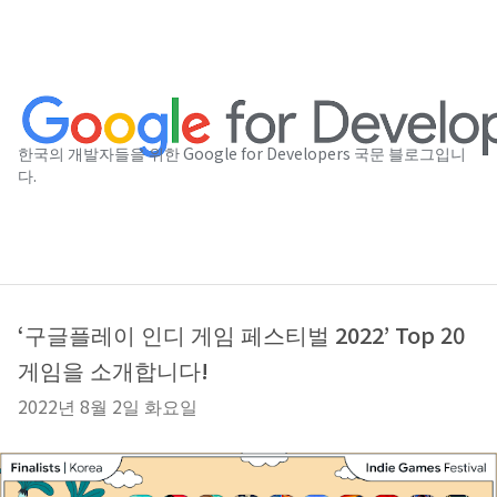
한국의 개발자들을 위한 Google for Developers 국문 블로그입니
다.
‘구글플레이 인디 게임 페스티벌 2022’ Top 20
게임을 소개합니다!
2022년 8월 2일 화요일