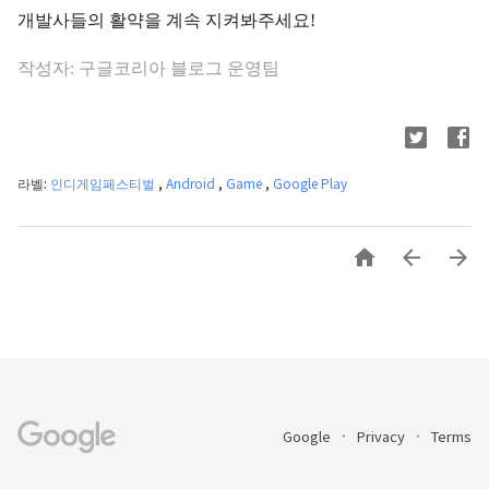
개발사들의 활약을 계속 지켜봐주세요!
작성자: 구글코리아 블로그 운영팀
라벨:
인디게임페스티벌
,
Android
,
Game
,
Google Play



Google
Privacy
Terms