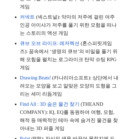
게임
커넥트
(넥스트널): 악마의 저주에 걸린 여주
인공 아이샤가 저주를 풀기 위한 모험을 떠나
는 스토리의 액션 게임
큐브 오브 라이프: 레저렉션
(혼스피릿게임
즈): 꿈속에서 ‘생명의 큐브’의 비밀을 풀기 위
해 모험을 펼치는 로그라이크 탄막 슈팅 RPG
게임
Drawing Beats!
(카나리아소프트): 상단에서 내
려오는 모양을 보고 알맞은 모양의 도형을 그
리는 세미 리듬게임
Find All : 3D 숨은 물건 찾기
(THEAND
COMPANY): IQ, EQ를 동원하여 여행, 모험,
해적 등 매력적인 테마 속에 숨겨진 물건을 찾
아내는 3D 퍼즐 게임
Pa!nt
(BIB): 자신의 색을 바꾸어 목적지에 도